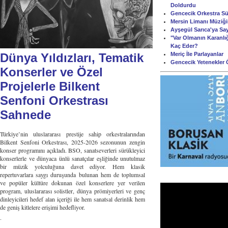
Doldurdu
Gencecik Orkestra Süi
Mersin Limanı Müziği
Ayşegül Sarıca'ya Sa
"Var Olmanın Karanlığ
Kaç Eder?
Meriç İle Parlayanlar
Dünya Yıldızları, Tematik
Gencecik Yetenekler 
Konserler ve Özel
Projelerle Bilkent
Senfoni Orkestrası
Sahnede
Türkiye’nin uluslararası prestije sahip orkestralarından
Bilkent Senfoni Orkestrası, 2025-2026 sezonunun zengin
konser programını açıkladı. BSO, sanatseverleri sürükleyici
konserlerle ve dünyaca ünlü sanatçılar eşliğinde unutulmaz
bir müzik yolculuğuna davet ediyor. Hem klasik
repertuvarlara saygı duruşunda bulunan hem de toplumsal
ve popüler kültüre dokunan özel konserlere yer verilen
program, uluslararası solistler, dünya prömiyerleri ve genç
dinleyicileri hedef alan içeriği ile hem sanatsal derinlik hem
de geniş kitlelere erişimi hedefliyor.
.