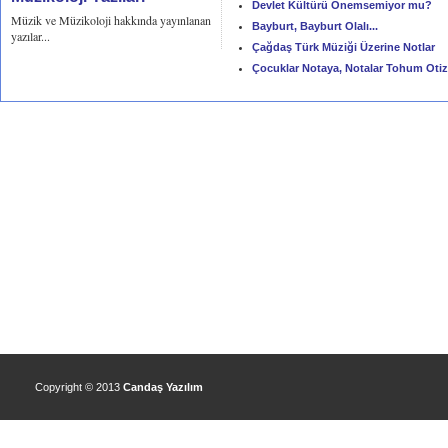
Devlet Kültürü Önemsemiyor mu?
Müzik ve Müzikoloji hakkında yayınlanan
Bayburt, Bayburt Olalı...
yazılar...
Çağdaş Türk Müziği Üzerine Notlar
Çocuklar Notaya, Notalar Tohum Oti
Copyright © 2013
Candaş Yazılım