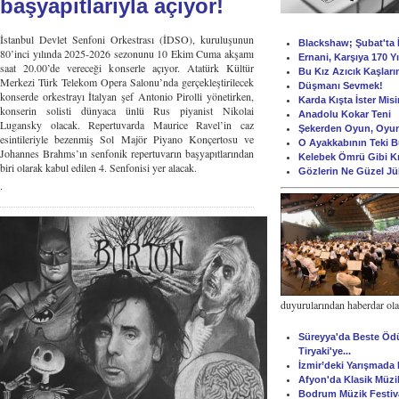
başyapıtlarıyla açıyor!
İstanbul Devlet Senfoni Orkestrası (İDSO), kuruluşunun
Blackshaw; Şubat'ta İ
80’inci yılında 2025-2026 sezonunu 10 Ekim Cuma akşamı
Ernani, Karşıya 170 Y
saat 20.00’de vereceği konserle açıyor. Atatürk Kültür
Bu Kız Azıcık Kaşları
Merkezi Türk Telekom Opera Salonu’nda gerçekleştirilecek
Düşmanı Sevmek!
konserde orkestrayı İtalyan şef Antonio Pirolli yönetirken,
Karda Kışta İster Mis
konserin solisti dünyaca ünlü Rus piyanist Nikolai
Anadolu Kokar Teni
Lugansky olacak. Repertuvarda Maurice Ravel’in caz
Şekerden Oyun, Oyu
esintileriyle bezenmiş Sol Majör Piyano Konçertosu ve
O Ayakkabının Teki 
Johannes Brahms’ın senfonik repertuvarın başyapıtlarından
Kelebek Ömrü Gibi K
biri olarak kabul edilen 4. Senfonisi yer alacak.
Gözlerin Ne Güzel Jü
.
duyurularından haberdar olabi
Süreyya'da Beste Ödüll
Tiryaki'ye...
İzmir’deki Yarışmada
Afyon'da Klasik Müzi
Bodrum Müzik Festiva