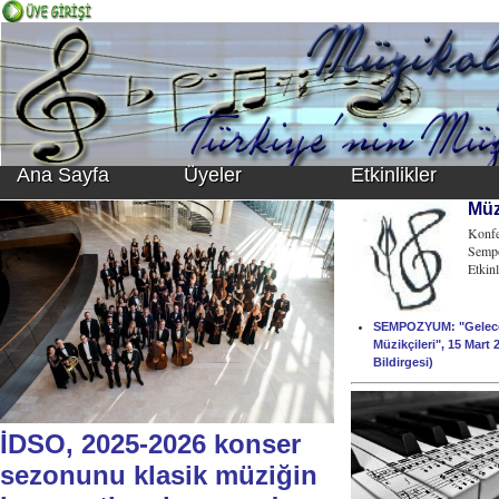
Ana Sayfa
Üyeler
Etkinlikler
Müzi
Konfe
Sempo
Etkinl
SEMPOZYUM: "Gelece
Müzikçileri", 15 Mar
Bildirgesi)
İDSO, 2025-2026 konser
sezonunu klasik müziğin