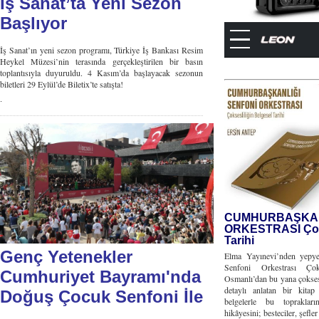
İş Sanat’ta Yeni Sezon
Başlıyor
İş Sanat’ın yeni sezon programı, Türkiye İş Bankası Resim
Heykel Müzesi’nin terasında gerçekleştirilen bir basın
toplantısıyla duyuruldu. 4 Kasım’da başlayacak sezonun
biletleri 29 Eylül’de Biletix’te satışta!
.
CUMHURBAŞKAN
ORKESTRASI Çoks
Tarihi
Genç Yetenekler
Elma Yayınevi’nden yepye
Senfoni Orkestrası Çok
Cumhuriyet Bayramı'nda
Osmanlı’dan bu yana çoksesli
detaylı anlatan bir kita
Doğuş Çocuk Senfoni İle
belgelerle bu topraklar
hikâyesini; besteciler, şefle