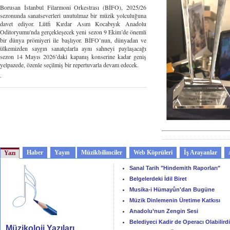
Borusan İstanbul Filarmoni Orkestrası (BİFO), 2025/26
sezonunda sanatseverleri unutulmaz bir müzik yolculuğuna
davet ediyor. Lütfi Kırdar Asım Kocabıyık Anadolu
Oditoryumu'nda gerçekleşecek yeni sezon 9 Ekim’de önemli
bir dünya prömiyeri ile başlıyor. BİFO’nun, dünyadan ve
ülkemizden saygın sanatçılarla aynı sahneyi paylaşacağı
sezon 14 Mayıs 2026’daki kapanış konserine kadar geniş
yelpazede, özenle seçilmiş bir repertuvarla devam edecek.
.
Haber
Yayın
Müzikbilimciler
Web Köprüleri
İş Arayanlar
Yazı
Sanal Tarih "Hindemith Raporları"
Belgelerdeki İdil Biret
Musika-i Hümayûn'dan Bugüne
Müzik Dinlemenin Üretime Katkısı
Anadolu’nun Zengin Sesi
Belediyeci Kadir de Operacı Olabilirdi
Müzikoloji Yazıları