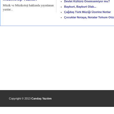
Devlet Kültürü Önemsemiyor mu?
Müzik ve Müzikoloji hakkında yayınlanan
Bayburt, Bayburt Olalı...
yazılar...
Çağdaş Türk Müziği Üzerine Notlar
Çocuklar Notaya, Notalar Tohum Oti
Copyright © 2013
Candaş Yazılım