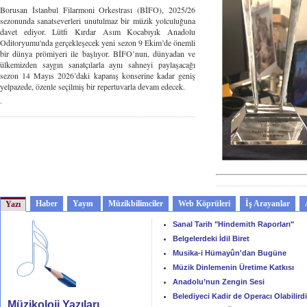
Borusan İstanbul Filarmoni Orkestrası (BİFO), 2025/26
sezonunda sanatseverleri unutulmaz bir müzik yolculuğuna
davet ediyor. Lütfi Kırdar Asım Kocabıyık Anadolu
Oditoryumu'nda gerçekleşecek yeni sezon 9 Ekim’de önemli
bir dünya prömiyeri ile başlıyor. BİFO’nun, dünyadan ve
ülkemizden saygın sanatçılarla aynı sahneyi paylaşacağı
sezon 14 Mayıs 2026’daki kapanış konserine kadar geniş
yelpazede, özenle seçilmiş bir repertuvarla devam edecek.
.
Haber
Yayın
Müzikbilimciler
Web Köprüleri
İş Arayanlar
Yazı
Sanal Tarih "Hindemith Raporları"
Belgelerdeki İdil Biret
Musika-i Hümayûn'dan Bugüne
Müzik Dinlemenin Üretime Katkısı
Anadolu’nun Zengin Sesi
Belediyeci Kadir de Operacı Olabilirdi
Müzikoloji Yazıları