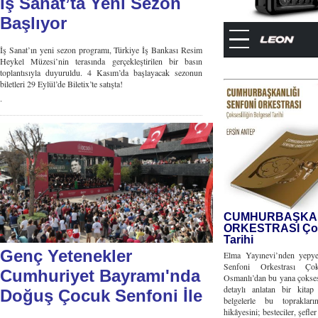
İş Sanat’ta Yeni Sezon
Başlıyor
İş Sanat’ın yeni sezon programı, Türkiye İş Bankası Resim
Heykel Müzesi’nin terasında gerçekleştirilen bir basın
toplantısıyla duyuruldu. 4 Kasım’da başlayacak sezonun
biletleri 29 Eylül’de Biletix’te satışta!
.
CUMHURBAŞKAN
ORKESTRASI Çoks
Tarihi
Genç Yetenekler
Elma Yayınevi’nden yepye
Senfoni Orkestrası Çok
Cumhuriyet Bayramı'nda
Osmanlı’dan bu yana çoksesli
detaylı anlatan bir kita
Doğuş Çocuk Senfoni İle
belgelerle bu topraklar
hikâyesini; besteciler, şefle