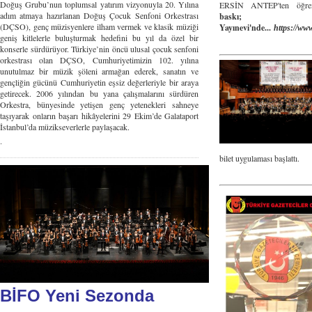
Doğuş Grubu’nun toplumsal yatırım vizyonuyla 20. Yılına
ERSİN ANTEP'ten öğre
adım atmaya hazırlanan Doğuş Çocuk Senfoni Orkestrası
baskı
(DÇSO), genç müzisyenlere ilham vermek ve klasik müziği
Yayınevi'nde...
https://ww
geniş kitlelerle buluşturmak hedefini bu yıl da özel bir
konserle sürdürüyor. Türkiye’nin öncü ulusal çocuk senfoni
orkestrası olan DÇSO, Cumhuriyetimizin 102. yılına
unutulmaz bir müzik şöleni armağan ederek, sanatın ve
gençliğin gücünü Cumhuriyetin eşsiz değerleriyle bir araya
getirecek. 2006 yılından bu yana çalışmalarını sürdüren
Orkestra, bünyesinde yetişen genç yetenekleri sahneye
taşıyarak onların başarı hikâyelerini 29 Ekim’de Galataport
İstanbul’da müzikseverlerle paylaşacak.
.
bilet uygulaması başlattı.
BİFO Yeni Sezonda