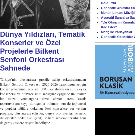
Doldurdu
Gencecik Orkestra Süi
Mersin Limanı Müziği
Ayşegül Sarıca'ya Sa
"Var Olmanın Karanlığ
Kaç Eder?
Meriç İle Parlayanlar
Dünya Yıldızları, Tematik
Gencecik Yetenekler 
Konserler ve Özel
Projelerle Bilkent
Senfoni Orkestrası
Sahnede
Türkiye’nin uluslararası prestije sahip orkestralarından
Bilkent Senfoni Orkestrası, 2025-2026 sezonunun zengin
konser programını açıkladı. BSO, sanatseverleri sürükleyici
konserlerle ve dünyaca ünlü sanatçılar eşliğinde unutulmaz
bir müzik yolculuğuna davet ediyor. Hem klasik
repertuvarlara saygı duruşunda bulunan hem de toplumsal
ve popüler kültüre dokunan özel konserlere yer verilen
program, uluslararası solistler, dünya prömiyerleri ve genç
dinleyicileri hedef alan içeriği ile hem sanatsal derinlik hem
de geniş kitlelere erişimi hedefliyor.
.