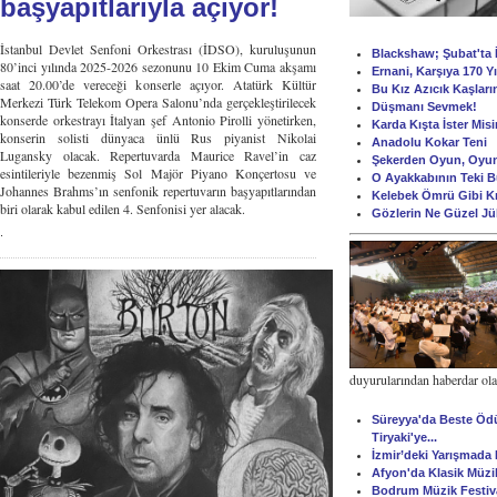
başyapıtlarıyla açıyor!
İstanbul Devlet Senfoni Orkestrası (İDSO), kuruluşunun
Blackshaw; Şubat'ta İ
80’inci yılında 2025-2026 sezonunu 10 Ekim Cuma akşamı
Ernani, Karşıya 170 Y
saat 20.00’de vereceği konserle açıyor. Atatürk Kültür
Bu Kız Azıcık Kaşları
Merkezi Türk Telekom Opera Salonu’nda gerçekleştirilecek
Düşmanı Sevmek!
konserde orkestrayı İtalyan şef Antonio Pirolli yönetirken,
Karda Kışta İster Mis
konserin solisti dünyaca ünlü Rus piyanist Nikolai
Anadolu Kokar Teni
Lugansky olacak. Repertuvarda Maurice Ravel’in caz
Şekerden Oyun, Oyu
esintileriyle bezenmiş Sol Majör Piyano Konçertosu ve
O Ayakkabının Teki 
Johannes Brahms’ın senfonik repertuvarın başyapıtlarından
Kelebek Ömrü Gibi K
biri olarak kabul edilen 4. Senfonisi yer alacak.
Gözlerin Ne Güzel Jü
.
duyurularından haberdar olabi
Süreyya'da Beste Ödüll
Tiryaki'ye...
İzmir’deki Yarışmada
Afyon'da Klasik Müzi
Bodrum Müzik Festiva