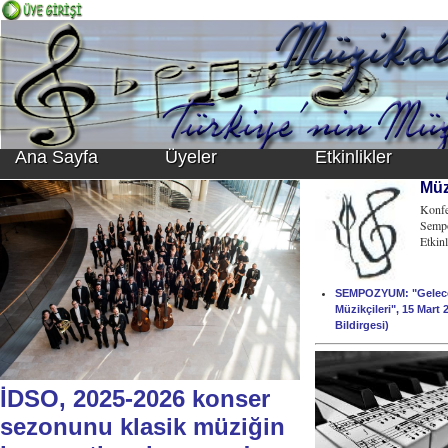
Ana Sayfa
Üyeler
Etkinlikler
Müzi
Konfe
Sempo
Etkinl
SEMPOZYUM: "Gelece
Müzikçileri", 15 Mar
Bildirgesi)
İDSO, 2025-2026 konser
sezonunu klasik müziğin