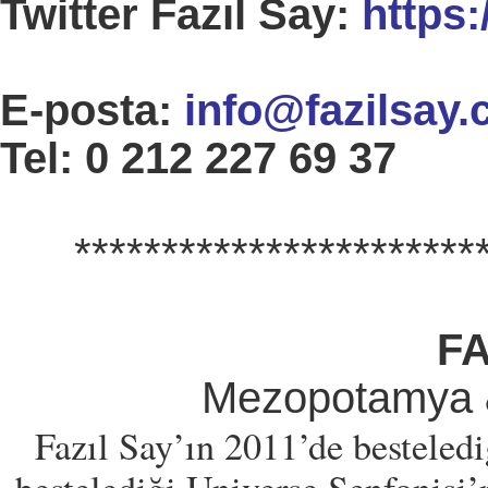
Twitter Fazıl Say:
https:
E-posta:
info@fazilsay
Tel: 0 212 227 69 37
***********************
FA
Mezopotamya &
Fazıl Say’ın 2011’de bestele