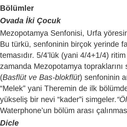
Bölümler
Ovada İki Çocuk
Mezopotamya Senfonisi, Urfa yöresind
Bu türkü, senfoninin birçok yerinde fa
temasıdır. 5/4’lük (yani 4/4+1/4) ritim
zamanda Mezopotamya topraklarını sim
(
Basflüt ve Bas-blokflüt
) senfoninin 
“Melek” yani Theremin de ilk bölümd
yükseliş bir nevi “kader”i simgeler
.“Ö
Waterphone’un bölüm arası çalınması
Dicle