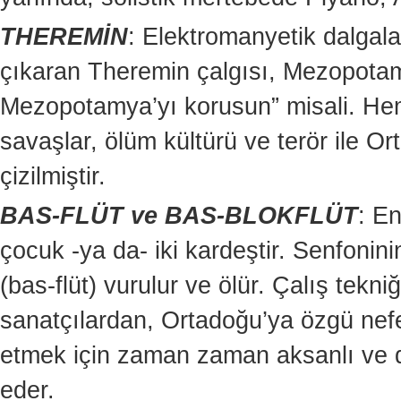
THEREMİN
: Elektromanyetik dalgala
çıkaran Theremin çalgısı, Mezopotam
Mezopotamya’yı korusun” misali. H
savaşlar, ölüm kültürü ve terör ile 
çizilmiştir.
BAS-FLÜT ve BAS-BLOKFLÜT
: En
çocuk -ya da- iki kardeştir. Senfonini
(bas-flüt) vurulur ve ölür. Çalış tekni
sanatçılardan, Ortadoğu’ya özgü nefesl
etmek için zaman zaman aksanlı ve 
eder.