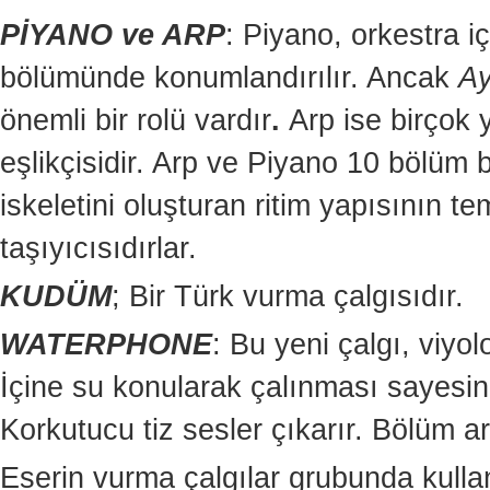
PİYANO ve ARP
: Piyano, orkestra iç
bölümünde konumlandırılır. Ancak
Ay
önemli bir rolü vardır
.
Arp ise birçok 
eşlikçisidir. Arp ve Piyano 10 bölüm 
iskeletini oluşturan ritim yapısının te
taşıyıcısıdırlar.
KUDÜM
; Bir Türk vurma çalgısıdır.
WATERPHONE
: Bu yeni çalgı, viyol
İçine su konularak çalınması sayesind
Korkutucu tiz sesler çıkarır. Bölüm ara
Eserin vurma çalgılar grubunda kullan