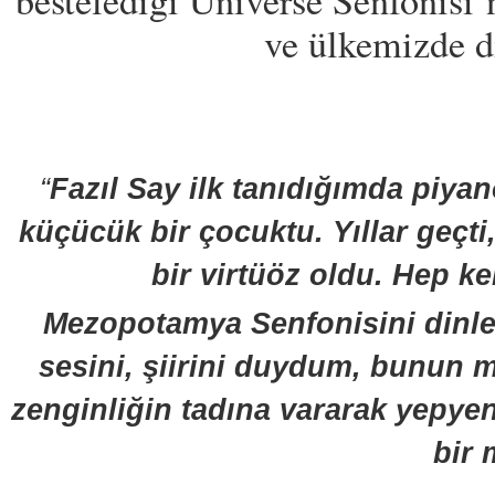
bestelediği Universe Senfonisi
ve ülkemizde di
“
Fazıl Say ilk tanıdığımda piyan
küçücük bir çocuktu. Yıllar geçt
bir virtüöz oldu. Hep k
Mezopotamya Senfonisini dinle
sesini, şiirini duydum, bunun 
zenginliğin tadına vararak yepyeni
bir 