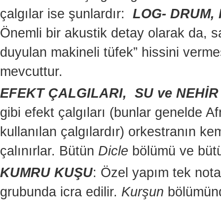
çalgılar ise şunlardır:
LOG-
DRUM, 
Önemli bir akustik detay olarak da, 
duyulan makineli tüfek” hissini verm
mevcuttur.
EFEKT ÇALGILARI, SU ve NEHİR
gibi efekt çalgıları (bunlar genelde 
kullanılan çalgılardır) orkestranın k
çalınırlar. Bütün
Dicle
bölümü ve büt
KUMRU KUŞU
: Özel yapım tek notal
grubunda icra edilir.
Kurşun
bölümünde 