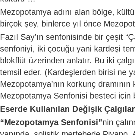
Mezopotamya adını alan bölge, kültürün
birçok şey, binlerce yıl önce Mezopo
Fazıl Say’ın senfonisinde bir çeşit “Ç
senfoniyi, iki çocuğu yani kardeşi tem
blokflüt üzerinden anlatır. Bu iki çal
temsil eder. (Kardeşlerden birisi ne y
Mezopotamya’nın korkunç dramının ko
Mezopotamya Senfonisi besteci için bi
Eserde Kullanılan Değişik Çalgılar
“Mezopotamya Senfonisi”
nin çalın
yanında, solistik mertebede Piyano, A