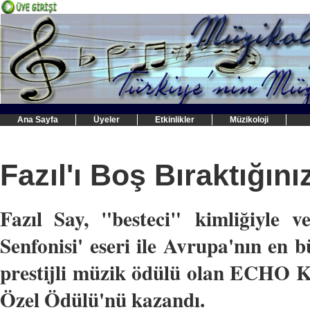
Ana Sayfa
Üyeler
Etkinlikler
Müzikoloji
Fazıl'ı Boş Bıraktığın
Fazıl Say, "besteci" kimliğiyle v
Senfonisi' eseri ile Avrupa'nın en 
prestijli müzik ödülü olan ECHO K
Özel Ödülü'nü kazandı.