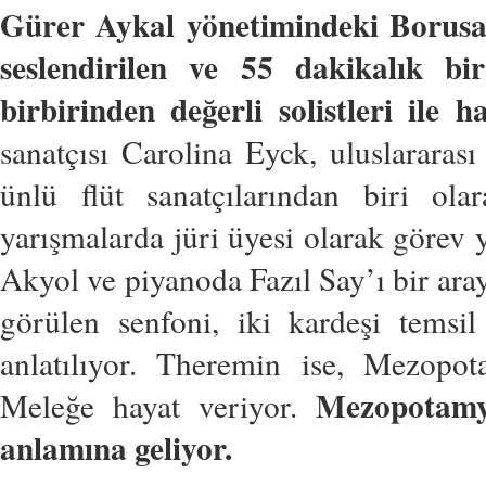
Gürer Aykal yönetimindeki Borusan
seslendirilen ve 55 dakikalık b
birbirinden değerli solistleri ile h
sanatçısı Carolina Eyck, uluslararas
ünlü flüt sanatçılarından biri ola
yarışmalarda jüri üyesi olarak görev
Akyol ve piyanoda Fazıl Say’ı bir aray
görülen senfoni, iki kardeşi temsi
anlatılıyor. Theremin ise, Mezopo
Mezopotamya
Meleğe hayat veriyor.
anlamına geliyor.