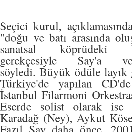
Seçici kurul, açıklamasınd
"doğu ve batı arasında olu
sanatsal köprüdeki ba
gerekçesiyle Say'a veri
söyledi. Büyük ödüle layı
Türkiye'de yapılan CD'de 
İstanbul Filarmoni Orkestra
Eserde solist olarak is
Karadağ (Ney), Aykut Kösele
Fazıl Say daha önce, 2001