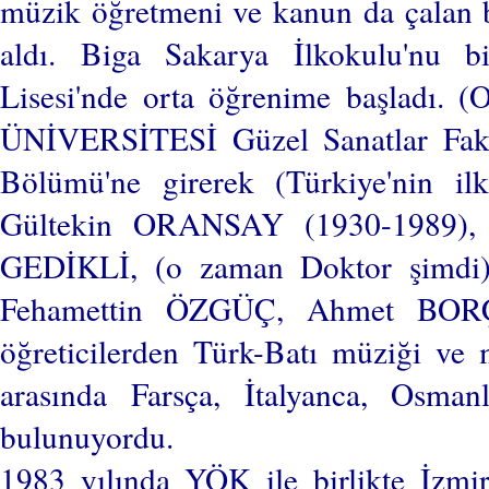
müzik öğretmeni ve kanun da çalan
aldı. Biga Sakarya İlkokulu'nu bi
Lisesi'nde orta öğrenime başladı. 
ÜNİVERSİTESİ Güzel Sanatlar Fakül
Bölümü'ne girerek (Türkiye'nin il
Gültekin ORANSAY (1930-1989), (
GEDİKLİ, (o zaman Doktor şimdi
Fehamettin ÖZGÜÇ, Ahmet BORÇ
öğreticilerden Türk-Batı müziği ve m
arasında Farsça, İtalyanca, Osmanl
bulunuyordu.
1983 yılında YÖK ile birlikte İzmir