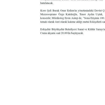
hatırlatacak.
Koro Şefi Burak Onur Erdem'in yönetimindeki Devlet Çok
Mezzosoprano Özge Kalelioğlu, Tenor Aydın Uştuk, Ba
konserde; Müzikolog Ersin Antep de,
"Sona Erişinin 100
temalı olarak özel olarak kaleme aldığı metni Eskişehirli s
Eskişehir Büyükşehir Belediyesi Sanat ve Kültür Sarayı'
Cuma akşamı saat 20.00'da başlayacak.