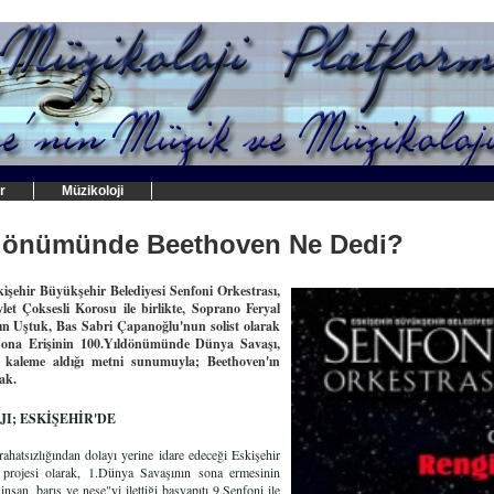
r
Müzikoloji
ıldönümünde Beethoven Ne Dedi?
şehir Büyükşehir Belediyesi Senfoni Orkestrası,
t Çoksesli Korosu ile birlikte, Soprano Feryal
ın Uştuk, Bas Sabri Çapanoğlu'nun solist olarak
"Sona Erişinin 100.Yıldönümünde Dünya Savaşı,
k kaleme aldığı metni sunumuyla; Beethoven'ın
ak.
I; ESKİŞEHİR'DE
rahatsızlığından dolayı yerine
idare edeceği Eskişehir
 projesi olarak, 1.Dünya Savaşının sona ermesinin
san, barış ve neşe"yi ilettiği başyapıtı 9.Senfoni ile