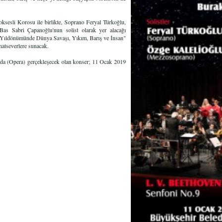
sesli Korosu ile birlikte, Soprano Feryal Türkoğlu,
s Sabri Çapanoğlu'nun solist olarak yer alacağı
.Yıldönümünde Dünya Savaşı, Yıkım, Barış ve İnsan"
anatseverlere sunacak.
nda (Opera) gerçekleşecek olan konser; 11 Ocak 2019