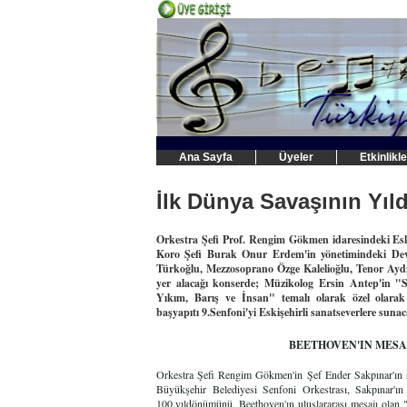
Ana Sayfa
Üyeler
Etkinlikle
İlk Dünya Savaşının Y
Orkestra Şefi Prof. Rengim Gökmen idaresindeki Eski
Koro Şefi Burak Onur Erdem'in yönetimindeki Devle
Türkoğlu, Mezzosoprano Özge Kalelioğlu, Tenor Ayd
yer alacağı konserde; Müzikolog Ersin Antep'in 
Yıkım, Barış ve İnsan" temalı olarak özel olara
başyapıtı 9.Senfoni'yi Eskişehirli sanatseverlere sunac
BEETHOVEN'IN MESAJ
Orkestra Şefi Rengim Gökmen'in
Şef Ender Sakpınar'ın 
Büyükşehir Belediyesi Senfoni Orkestrası, Sakpınar'ın
100.yıldönümünü, Beethoven'ın uluslararası mesajı olan "in