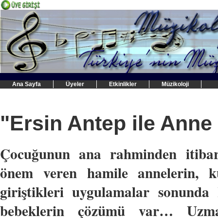
Ana Sayfa
Üyeler
Etkinlikler
Müzikoloji
"Ersin Antep ile Anne
Çocuğunun ana rahminden itibar
önem veren hamile annelerin, ku
giriştikleri uygulamalar sonunda 
bebeklerin çözümü var… Uzma