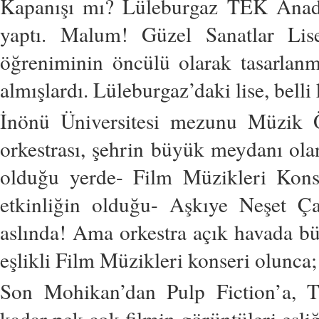
Kapanışı mı? Lüleburgaz TEK Anadol
yaptı. Malum! Güzel Sanatlar Lis
öğreniminin öncülü olarak tasarlanmış
almışlardı. Lüleburgaz’daki lise, belli k
İnönü Üniversitesi mezunu Müzik Ö
orkestrası, şehrin büyük meydanı ol
olduğu yerde- Film Müzikleri Konse
etkinliğin olduğu- Aşkıye Neşet Ça
aslında! Ama orkestra açık havada bü
eşlikli Film Müzikleri konseri olunc
Son Mohikan’dan Pulp Fiction’a, Ti
kadar pek çok filmin görüntüleri eşli