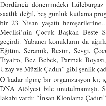
Dördüncü dönemindeki Lüleburgaz 
saatlik değil, beş günlük kutlama pro
bir 23 Nisan yaşattı hemşerileri
Meclisi’nin Çocuk Başkan Beste Se
geçirdi. Yabancı konukların da ağır
Eğitim, Seramik, Resim, Sevgi, Çocu
Tiyatro, Bez Bebek, Parmak Boyası,
Uzay ve Müzik Çadırı” gibi şenlik çad
O kadar ilginç bir organizasyon ki; i
DNA Atölyesi bile unutulmamıştı. Sa
lakabı vardı: “İnsan Klonlama Çadırı”