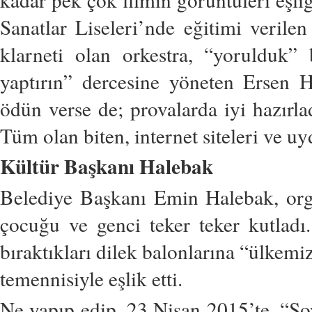
Sanatlar Liseleri’nde eğitimi verilen
klarneti olan orkestra, “yorulduk”
yaptırın” dercesine yöneten Ersen H
ödün verse de; provalarda iyi hazırlad
Tüm olan biten, internet siteleri ve u
Kültür Başkanı Halebak
Belediye Başkanı Emin Halebak, org
çocuğu ve genci teker teker kutlad
bıraktıkları dilek balonlarına “ülkemi
temennisiyle eşlik etti.
Ne yapıp edip, 23 Nisan 2015’te, “So