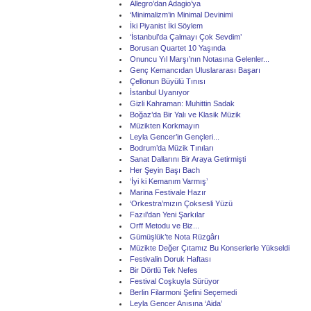
Allegro’dan Adagio’ya
‘Minimalizm’in Minimal Devinimi
İki Piyanist İki Söylem
‘İstanbul’da Çalmayı Çok Sevdim’
Borusan Quartet 10 Yaşında
Onuncu Yıl Marşı’nın Notasına Gelenler...
Genç Kemancıdan Uluslararası Başarı
Çellonun Büyülü Tınısı
İstanbul Uyanıyor
Gizli Kahraman: Muhittin Sadak
Boğaz’da Bir Yalı ve Klasik Müzik
Müzikten Korkmayın
Leyla Gencer’in Gençleri...
Bodrum’da Müzik Tınıları
Sanat Dallarını Bir Araya Getirmişti
Her Şeyin Başı Bach
‘İyi ki Kemanım Varmış’
Marina Festivale Hazır
‘Orkestra’mızın Çoksesli Yüzü
Fazıl’dan Yeni Şarkılar
Orff Metodu ve Biz...
Gümüşlük’te Nota Rüzgârı
Müzikte Değer Çıtamız Bu Konserlerle Yükseldi
Festivalin Doruk Haftası
Bir Dörtlü Tek Nefes
Festival Coşkuyla Sürüyor
Berlin Filarmoni Şefini Seçemedi
Leyla Gencer Anısına ‘Aida’