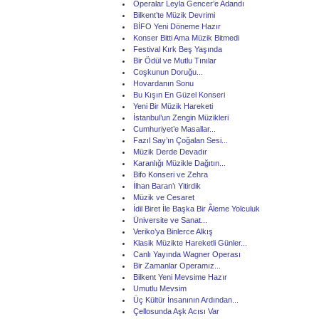
Operalar Leyla Gencer’e Adandı
Bilkent’te Müzik Devrimi
BİFO Yeni Döneme Hazır
Konser Bitti Ama Müzik Bitmedi
Festival Kırk Beş Yaşında
Bir Ödül ve Mutlu Tınılar
Coşkunun Doruğu...
Hovardanın Sonu
Bu Kışın En Güzel Konseri
Yeni Bir Müzik Hareketi
İstanbul’un Zengin Müzikleri
Cumhuriyet’e Masallar...
Fazıl Say’ın Çoğalan Sesi...
Müzik Derde Devadır
Karanlığı Müzikle Dağıtın...
Bifo Konseri ve Zehra
İlhan Baran’ı Yitirdik
Müzik ve Cesaret
İdil Biret İle Başka Bir Âleme Yolculuk
Üniversite ve Sanat...
Veriko’ya Binlerce Alkış
Klasik Müzikte Hareketli Günler...
Canlı Yayında Wagner Operası
Bir Zamanlar Operamız...
Bilkent Yeni Mevsime Hazır
Umutlu Mevsim
Üç Kültür İnsanının Ardından...
Çellosunda Aşk Acısı Var