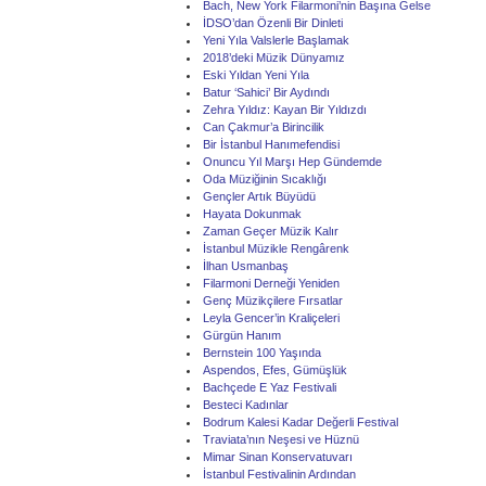
Bach, New York Filarmoni’nin Başına Gelse
İDSO’dan Özenli Bir Dinleti
Yeni Yıla Valslerle Başlamak
2018’deki Müzik Dünyamız
Eski Yıldan Yeni Yıla
Batur ‘Sahici’ Bir Aydındı
Zehra Yıldız: Kayan Bir Yıldızdı
Can Çakmur’a Birincilik
Bir İstanbul Hanımefendisi
Onuncu Yıl Marşı Hep Gündemde
Oda Müziğinin Sıcaklığı
Gençler Artık Büyüdü
Hayata Dokunmak
Zaman Geçer Müzik Kalır
İstanbul Müzikle Rengârenk
İlhan Usmanbaş
Filarmoni Derneği Yeniden
Genç Müzikçilere Fırsatlar
Leyla Gencer’in Kraliçeleri
Gürgün Hanım
Bernstein 100 Yaşında
Aspendos, Efes, Gümüşlük
Bachçede E Yaz Festivali
Besteci Kadınlar
Bodrum Kalesi Kadar Değerli Festival
Traviata’nın Neşesi ve Hüznü
Mimar Sinan Konservatuvarı
İstanbul Festivalinin Ardından