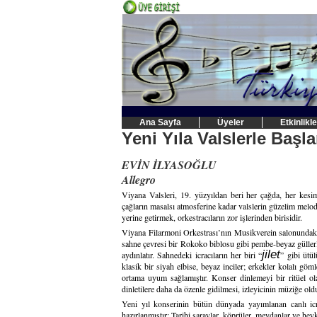
Ana Sayfa
Üyeler
Etkinlikle
Yeni Yıla Valslerle Başl
EVİN İLYASOĞLU
Allegro
Viyana Valsleri, 19. yüzyıldan beri her çağda, her kesi
çağların masalsı atmosferine kadar valslerin güzelim melod
yerine getirmek, orkestracıların zor işlerinden birisidir.
Viyana Filarmoni Orkestrası’nın Musikverein salonundaki y
sahne çevresi bir Rokoko biblosu gibi pembe-beyaz güllerle
jilet
aydınlatır. Sahnedeki icracıların her biri “
” gibi ütül
klasik bir siyah elbise, beyaz inciler; erkekler kolalı gö
ortama uyum sağlamıştır. Konser dinlemeyi bir ritüel o
dinletilere daha da özenle gidilmesi, izleyicinin müziğe ol
Yeni yıl konserinin bütün dünyada yayımlanan canlı icra
hazırlanmıştır: Tarihi saraylar, köprüler, meydanlar ve hey