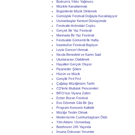
Bodrum’a Yıldız Yağmuru
Müzikle Kanatlanmak
Bugünlerde Müzik Dinlemek
Gümüşlük Festivali Doğayla Kucaklaşıyor
Usmanbaşlar Kentsel Dönüşümde
Festivalin Ardındaki Coşku
Gerçek Bir Yaz Festivali
Marinada Bir Yaz Festivali
Festivalde Görkemli İlk Hafta
İstanbul’un Festivali Başlıyor
Leyla Gencer’i Anmak
Nicola Benedetti ve Karim Said
Uluslararası Olabilmek
Hayalleri Gerçek Oluyor
Piyanistler Şöleni
Hüzün ve Müzik
Gençlik Pırıl Pırıl
Çağdaş Müziğimizin Tarihi
CD’lerle Mutluluk Pencereleri
BİFO’nun Viyana Zaferi
Ezber Bozan Festival
Eve Dönmek Gibi Bir Şey
Program Konserin Kalbidir
Müziğe Teslim Olmak
Modernizmin Cumhurbaşkanı Öldü
Yılın Adamı: Usmanbaş
Beethoven 245 Yaşında
İnsana Dokunan Yorumlar