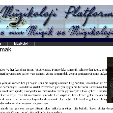
r
Müzikoloji
amak
mden ve her kuşaktan insanı büyülemiştir. Filmlerdeki romantik sahnelerden tutun, eski
ileri hayallerimizi süsler. Vals çalmak, cümle sonlarındaki zengin genişlemeyi aynı solukta
eni yıl konseri her yıl baştan sona bir coşkuyla izlenir. Org boruları, loca balkonları ve
 bezenmiştir. Salondaki o kristal avizelerden yansıyan ışığın bin bir tonu, sanki masalları
ü smokinler içinde; dinleyiciler ise birbirinden özenli giyimleriyle dikkat çeker: Kadınlar
mlekler ve koyu renk takım elbiseler içindedir. Her kuşaktan, her ülkeden gelen izleyici bu
larak kabul eden insanlara hayranlık duymamak elde değil. Hele böylesi gelenek olmuş
duğu kadar kendine saygısını da gösteriyor.
sında her şey son derece düzenli akar. Alkışların süresi bile bellidir. Zaten günler önces
kelleriyle Viyana, bu müziğin eşliğinde, karşınızdadır.