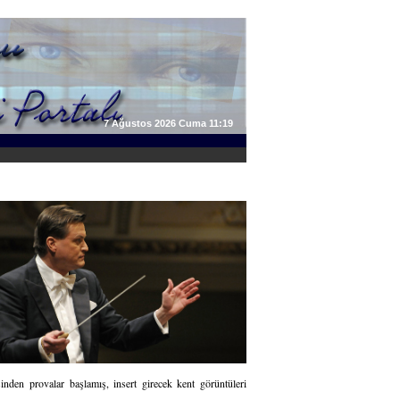
7 Ağustos 2026 Cuma 11:19
inden provalar başlamış, insert girecek kent görüntüleri