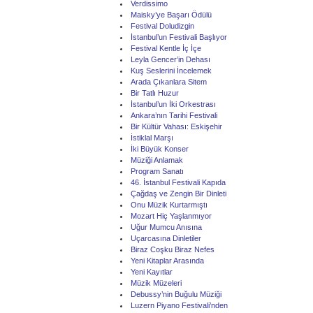
Verdissimo
Maisky’ye Başarı Ödülü
Festival Doludizgin
İstanbul’un Festivali Başlıyor
Festival Kentle İç İçe
Leyla Gencer’in Dehası
Kuş Seslerini İncelemek
Arada Çıkanlara Sitem
Bir Tatlı Huzur
İstanbul’un İki Orkestrası
Ankara’nın Tarihi Festivali
Bir Kültür Vahası: Eskişehir
İstiklal Marşı
İki Büyük Konser
Müziği Anlamak
Program Sanatı
46. İstanbul Festivali Kapıda
Çağdaş ve Zengin Bir Dinleti
Onu Müzik Kurtarmıştı
Mozart Hiç Yaşlanmıyor
Uğur Mumcu Anısına
Uçarcasına Dinletiler
Biraz Coşku Biraz Nefes
Yeni Kitaplar Arasında
Yeni Kayıtlar
Müzik Müzeleri
Debussy’nin Buğulu Müziği
Luzern Piyano Festivali’nden