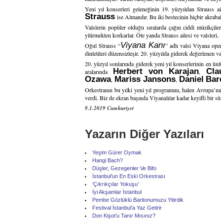
Yeni yıl konserleri geleneğinin 19. yüzyıldan Strauss a
Strauss
ise Almandır. Bu iki bestecinin hiçbir akrabal
Valslerin popüler olduğu sıralarda çağın ciddi müzikçiler
yitirmekten korkarlar. Öte yanda Strauss ailesi ve valsleri,
Viyana Kanı
Oğul Strauss “
” adlı valsi Viyana ope
dinletileri düzensizleşir. 20. yüzyılda giderek değerlenen v
20. yüzyıl sonlarında giderek yeni yıl konserlerinin en ünl
Herbert von Karajan
Cla
aralarında
,
Ozawa
Mariss Jansons
Daniel
Bar
,
,
Orkestranın bu yılki yeni yıl programını, halen Avrupa’nı
verdi. Biz de ekran başında Viyanalılar kadar keyifli bir sü
9.1.2019 Cumhuriyet
Yazarın Diğer Yazıları
Yeşim Gürer Oymak
Hangi Bach?
Düşler, Gezegenler Ve Bifo
İstanbul’un En Eski Orkestrası
‘Çıkrıkçılar Yokuşu’
İyi Akşamlar İstanbul
Pembe Gözlüklü Baritonumuzu Yitirdik
Festival İstanbul’a Yaz Getirir
Don Kişot’u Tanır Mısınız?