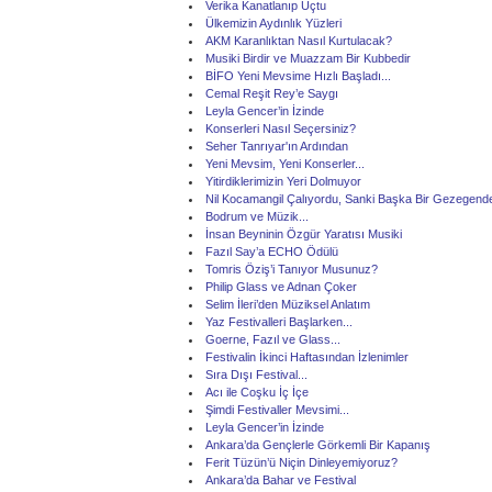
Verika Kanatlanıp Uçtu
Ülkemizin Aydınlık Yüzleri
AKM Karanlıktan Nasıl Kurtulacak?
Musiki Birdir ve Muazzam Bir Kubbedir
BİFO Yeni Mevsime Hızlı Başladı...
Cemal Reşit Rey’e Saygı
Leyla Gencer’in İzinde
Konserleri Nasıl Seçersiniz?
Seher Tanrıyar'ın Ardından
Yeni Mevsim, Yeni Konserler...
Yitirdiklerimizin Yeri Dolmuyor
Nil Kocamangil Çalıyordu, Sanki Başka Bir Gezegende
Bodrum ve Müzik...
İnsan Beyninin Özgür Yaratısı Musiki
Fazıl Say’a ECHO Ödülü
Tomris Öziş’i Tanıyor Musunuz?
Philip Glass ve Adnan Çoker
Selim İleri’den Müziksel Anlatım
Yaz Festivalleri Başlarken...
Goerne, Fazıl ve Glass...
Festivalin İkinci Haftasından İzlenimler
Sıra Dışı Festival...
Acı ile Coşku İç İçe
Şimdi Festivaller Mevsimi...
Leyla Gencer’in İzinde
Ankara’da Gençlerle Görkemli Bir Kapanış
Ferit Tüzün’ü Niçin Dinleyemiyoruz?
Ankara’da Bahar ve Festival