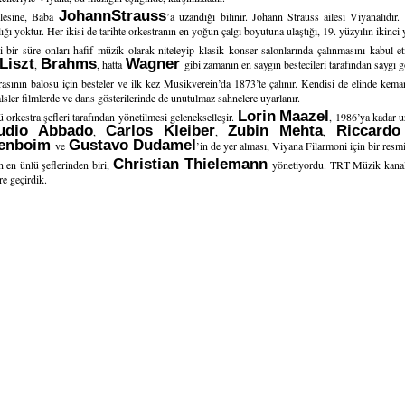
Johann
Strauss
ilesine, Baba
’a uzandığı bilinir. Johann Strauss ailesi Viyanalıdı
ığı yoktur. Her ikisi de tarihte orkestranın en yoğun çalgı boyutuna ulaştığı, 19. yüzyılın ikinci
i bir süre onları hafif müzik olarak niteleyip klasik konser salonlarında çalınmasını kabul et
Liszt
Brahms
Wagner
,
, hatta
gibi zamanın en saygın bestecileri tarafından saygı g
rasının balosu için besteler ve ilk kez Musikverein’da 1873’te çalınır. Kendisi de elinde kem
alsler filmlerde ve dans gösterilerinde de unutulmaz sahnelere uyarlanır.
Lorin
Maazel
ü orkestra şefleri tarafından yönetilmesi gelenekselleşir.
, 1986’ya kadar uz
udio
Abbado
Carlos Kleiber
Zubin Mehta
Riccardo
,
,
,
enboim
Gustavo Dudamel
ve
’in de yer alması, Viyana Filarmoni için bir resmig
Christian Thielemann
n en ünlü şeflerinden biri,
yönetiyordu. TRT Müzik kanalı
re geçirdik.