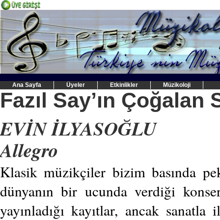
Ana Sayfa
Üyeler
Etkinlikler
Müzikoloji
Fazıl Say’ın Çoğalan S
EVİN İLYASOĞLU
Allegro
Klasik müzikçiler bizim basında pe
dünyanın bir ucunda verdiği konserl
yayınladığı kayıtlar, ancak sanatla i