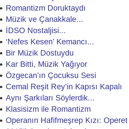
Romantizm Doruktaydı
Müzik ve Çanakkale...
İDSO Nostaljisi...
‘Nefes Kesen’ Kemancı...
Bir Müzik Dostuydu
Kar Bitti, Müzik Yağıyor
Özgecan’ın Çocuksu Sesi
Cemal Reşit Rey’in Kapısı Kapalı
Aynı Şarkıları Söylerdik...
Klasisizm ile Romantizm
Operanın Hafifmeşrep Kızı: Operet