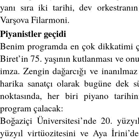
yanı sıra iki tarihi, dev orkestran
Varşova Filarmoni.
Piyanistler geçidi
Benim programda en çok dikkatimi çek
Biret’in 75. yaşının kutlanması ve onun
imza. Zengin dağarcığı ve inanılmaz
harika sanatçı olarak bugüne dek sü
noktasında, her biri piyano tarihi
program çalacak:
Boğaziçi Üniversitesi’nde 20. yüzyı
yüzyıl virtüozitesini ve Aya İrini’d