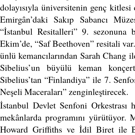
dolayısıyla üniversitenin genç kitlesi
Emirgân’daki Sakıp Sabancı Müzes
“İstanbul Resitalleri” 9. sezonuna b
Ekim’de, “Saf Beethoven” resitali va
ünlü kemancılarından Sarah Chang ile
Sibelius’un büyülü keman konçert
Sibelius’tan “Finlandiya” ile 7. Senfo
Neşeli Maceraları” zenginleştirecek.
İstanbul Devlet Senfoni Orkestrası
mekânlarda programını yürütüyor. M
Howard Griffiths ve İdil Biret ile