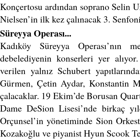
Konçertosu ardından soprano Selin Uz
Nielsen’in ilk kez çalınacak 3. Senfon
Süreyya Operası...
Kadıköy Süreyya Operası’nın m
debelediyenin konserleri yer alıyo
verilen yalnız Schubert yapıtlarınd
Gürmen, Çetin Aydar, Konstantin Ma
çalacaklar. 19 Ekim’de Borusan Quarte
Dame DeSion Lisesi’nde birkaç yıld
Orçunsel’in yönetiminde Sion Orkest
Kozakoğlu ve piyanist Hyun Scook Teki