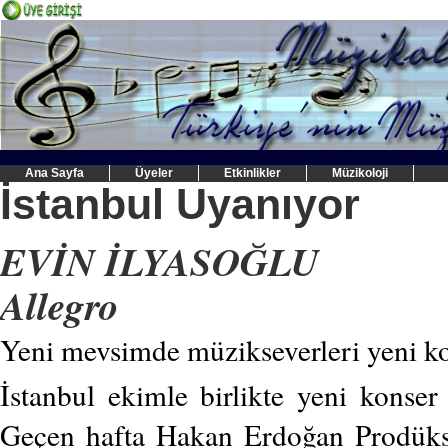
Ana Sayfa
Üyeler
Etkinlikler
Müzikoloji
İstanbul Uyanıyor
EVİN İLYASOĞLU
Allegro
Yeni mevsimde müzikseverleri yeni ko
İstanbul ekimle birlikte yeni konse
Geçen hafta Hakan Erdoğan Prodüks