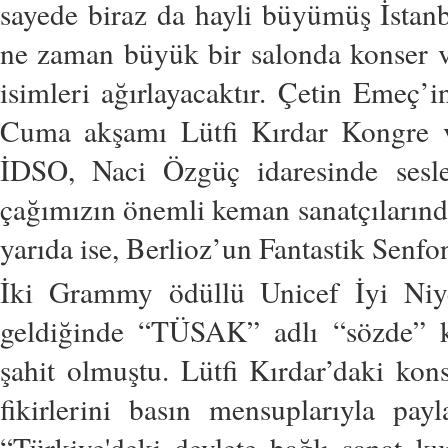
sayede biraz da hayli büyümüş İstanb
ne zaman büyük bir salonda konser ve
isimleri ağırlayacaktır. Çetin Eme
Cuma akşamı Lütfi Kırdar Kongre ve
İDSO, Naci Özgüç idaresinde sesl
çağımızın önemli keman sanatçılarınd
yarıda ise, Berlioz’un Fantastik Senfo
İki Grammy ödüllü Unicef İyi Niye
geldiğinde “TÜSAK” adlı “sözde” ku
şahit olmuştu. Lütfi Kırdar’daki kons
fikirlerini basın mensuplarıyla pay
“Türkiye'deki devlete bağlı sanat k