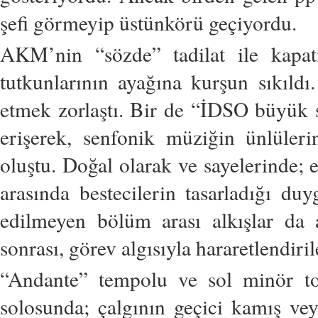
şefi görmeyip üstünkörü geçiyordu.
AKM’nin “sözde” tadilat ile kapat
tutkunlarının ayağına kurşun sıkıldı
etmek zorlaştı. Bir de “İDSO büyük s
erişerek, senfonik müziğin ünlüler
oluştu. Doğal olarak ve sayelerinde
arasında bestecilerin tasarladığı du
edilmeyen bölüm arası alkışlar da 
sonrası, görev algısıyla hararetlendiril
“Andante” tempolu ve sol minör ton
solosunda; çalgının geçici kamış ve