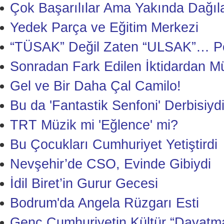
Çok Başarılılar Ama Yakında Dağıl
Yedek Parça ve Eğitim Merkezi
“TÜSAK” Değil Zaten “ULSAK”… Pe
Sonradan Fark Edilen İktidardan M
Gel ve Bir Daha Çal Camilo!
Bu da 'Fantastik Senfoni' Derbisiydi
TRT Müzik mi 'Eğlence' mi?
Bu Çocukları Cumhuriyet Yetiştirdi
Nevşehir’de CSO, Evinde Gibiydi
İdil Biret’in Gurur Gecesi
Bodrum'da Angela Rüzgarı Esti
Genç Cumhuriyetin Kültür “Dayatm