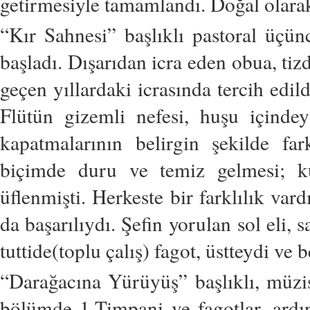
getirmesiyle tamamlandı. Doğal olarak,
“Kır Sahnesi” başlıklı pastoral üçü
başladı. Dışarıdan icra eden obua, tiz
geçen yıllardaki icrasında tercih edil
Flütün gizemli nefesi, huşu içindey
kapatmalarının belirgin şekilde fa
biçimde duru ve temiz gelmesi; ku
üflenmişti. Herkeste bir farklılık var
da başarılıydı. Şefin yorulan sol eli, 
tuttide(toplu çalış) fagot, üstteydi ve b
“Darağacına Yürüyüş” başlıklı, müzis
bölümde 1.Timpani ve fagotlar, ardı