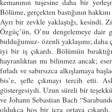
kemanının tuşesine daha bir yerleş
Bölüme, gerçekten bastığının hakkını v
Ayrı bir zevkle yaklaştığı, kesindi. Z
Özgüç’ün, O’nu dengelemeye dair gö
bulduğumuz- özenli yaklaşımı; daha ç
iyi bir iş çıkardı. Bölümün bırakt
hayranlıktan mı bilinmez ancak; eserin
fırladı ve sabırsızca alkışlamaya başl
bis’e, şefle çıkmayı tercih etti. 
göstergesiydi. Uzun süreli bir teşek
ve Johann Sebastian Bach “Sarabande” 
oldukça hoş bir icra ortaya çıkardı.