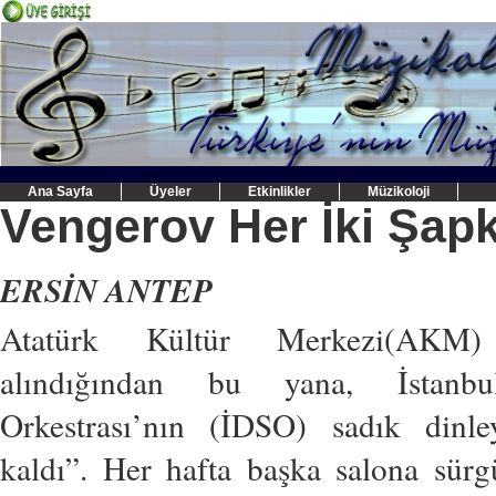
Ana Sayfa
Üyeler
Etkinlikler
Müzikoloji
Vengerov Her İki Şapka
ERSİN ANTEP
Atatürk Kültür Merkezi(AKM) 
alındığından bu yana, İstanb
Orkestrası’nın (İDSO) sadık dinle
kaldı”. Her hafta başka salona sürg