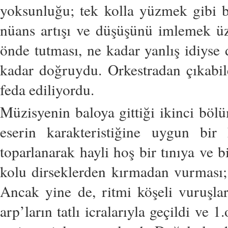
yoksunluğu; tek kolla yüzmek gibi b
nüans artışı ve düşüşünü imlemek üz
önde tutması, ne kadar yanlış idiyse 
kadar doğruydu. Orkestradan çıkabile
feda ediliyordu.
Müzisyenin baloya gittiği ikinci bölüm
eserin karakteristiğine uygun b
toparlanarak hayli hoş bir tınıya ve b
kolu dirseklerden kırmadan vurması;
Ancak yine de, ritmi köşeli vuruşl
arp’ların tatlı icralarıyla geçildi ve