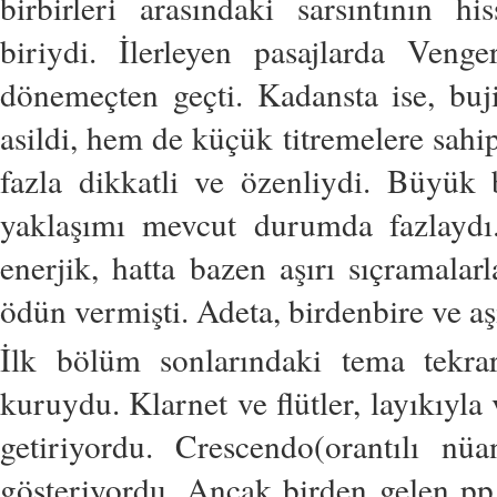
birbirleri arasındaki sarsıntının hi
biriydi. İlerleyen pasajlarda Veng
dönemeçten geçti. Kadansta ise, buji
asildi, hem de küçük titremelere sahi
fazla dikkatli ve özenliydi. Büyük 
yaklaşımı mevcut durumda fazlaydı
enerjik, hatta bazen aşırı sıçramala
ödün vermişti. Adeta, birdenbire ve aşı
İlk bölüm sonlarındaki tema tekrarı
kuruydu. Klarnet ve flütler, layıkıyla
getiriyordu. Crescendo(orantılı nü
gösteriyordu. Ancak birden gelen pp