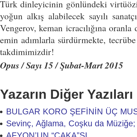
Türk dinleyicinin gönlündeki virtüözi
yoğun alkış alabilecek sayılı sanatç
Vengerov, keman icracılığına oranla da
emin adımlarla sürdürmekte, tecrübe
takdimimizdir!
Opus / Sayı 15 / Şubat-Mart 2015
Yazarın Diğer Yazıları
BULGAR KORO ŞEFİNİN ÜÇ MUS
Sevinç, Ağlama, Coşku da Müziğe;
AFYON’UN “CAKA”SI