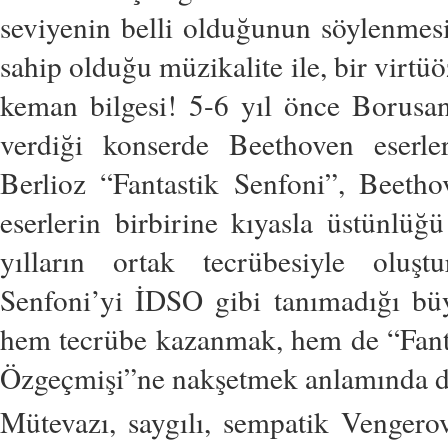
seviyenin belli olduğunun söylenmesi
sahip olduğu müzikalite ile, bir virtü
keman bilgesi! 5-6 yıl önce Borusan 
verdiği konserde Beethoven eserler
Berlioz “Fantastik Senfoni”, Beeth
eserlerin birbirine kıyasla üstünlüğü
yılların ortak tecrübesiyle oluşt
Senfoni’yi İDSO gibi tanımadığı büy
hem tecrübe kazanmak, hem de “Fantas
Özgeçmişi”ne nakşetmek anlamında de
Mütevazı, saygılı, sempatik Vengerov