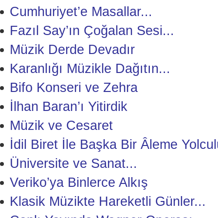
Cumhuriyet’e Masallar...
Fazıl Say’ın Çoğalan Sesi...
Müzik Derde Devadır
Karanlığı Müzikle Dağıtın...
Bifo Konseri ve Zehra
İlhan Baran’ı Yitirdik
Müzik ve Cesaret
İdil Biret İle Başka Bir Âleme Yolcu
Üniversite ve Sanat...
Veriko’ya Binlerce Alkış
Klasik Müzikte Hareketli Günler...