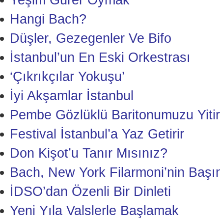
Yeşim Gürer Oymak
Hangi Bach?
Düşler, Gezegenler Ve Bifo
İstanbul’un En Eski Orkestrası
‘Çıkrıkçılar Yokuşu’
İyi Akşamlar İstanbul
Pembe Gözlüklü Baritonumuzu Yitir
Festival İstanbul’a Yaz Getirir
Don Kişot’u Tanır Mısınız?
Bach, New York Filarmoni’nin Başı
İDSO’dan Özenli Bir Dinleti
Yeni Yıla Valslerle Başlamak