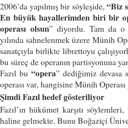
“Biz s
2006’da yapılmış bir söyleşide,
En büyük hayallerimden biri bir op
operası olsun
” diyordu. Tam da o s
yılında sahnelenmek üzere Münih Oper
sanatçıyla birlikte librettoyu çalışıy
bu süreç de operanın partisyonuna yan
“opera
Fazıl bu
” dediğimiz devasa s
operası var, hangisine Münih Operası g
Şimdi Fazıl hedef gösteriliyor
Fazıl’ın hükümet karşıtı söylemleri,
haline gelmekte. Bunu Boğaziçi Ünivers