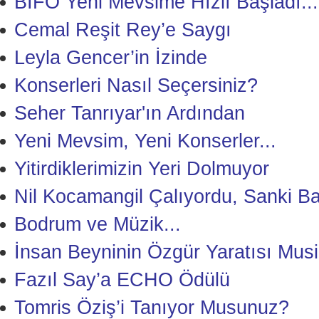
BİFO Yeni Mevsime Hızlı Başladı...
Cemal Reşit Rey’e Saygı
Leyla Gencer’in İzinde
Konserleri Nasıl Seçersiniz?
Seher Tanrıyar'ın Ardından
Yeni Mevsim, Yeni Konserler...
Yitirdiklerimizin Yeri Dolmuyor
Nil Kocamangil Çalıyordu, Sanki B
Bodrum ve Müzik...
İnsan Beyninin Özgür Yaratısı Musi
Fazıl Say’a ECHO Ödülü
Tomris Öziş’i Tanıyor Musunuz?