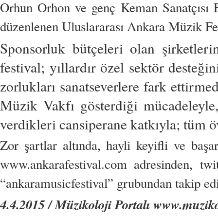
Orhun Orhon ve genç Keman Sanatçısı E
düzenlenen Uluslararası Ankara Müzik Fes
Sponsorluk bütçeleri olan şirketler
festival; yıllardır özel sektör desteğ
zorlukları sanatseverlere fark ettirm
Müzik Vakfı gösterdiği mücadeleyle, 
verdikleri cansiperane katkıyla; tüm ö
Zor şartlar altında, hayli keyifli ve başa
www.ankarafestival.com adresinden, twi
“ankaramusicfestival” grubundan takip edil
4.4.2015 / Müzikoloji Portalı www.muziko