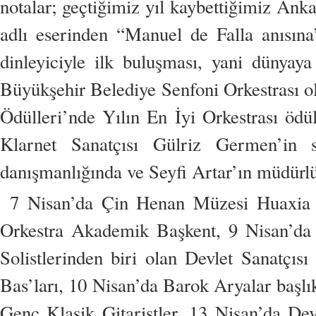
notalar; geçtiğimiz yıl kaybettiğimiz Ank
adlı eserinden “Manuel de Falla anısına
dinleyiciyle ilk buluşması, yani dünyaya
Büyükşehir Belediye Senfoni Orkestrası ol
Ödülleri’nde Yılın En İyi Orkestrası ödü
Klarnet Sanatçısı Gülriz Germen’in s
danışmanlığında ve Seyfi Artar’ın müdürl
7 Nisan’da Çin Henan Müzesi Huaxia A
Orkestra Akademik Başkent, 9 Nisan’da 
Solistlerinden biri olan Devlet Sanatçıs
Bas’ları, 10 Nisan’da Barok Aryalar başlık
Genç Klasik Gitaristler, 13 Nisan’da Dev