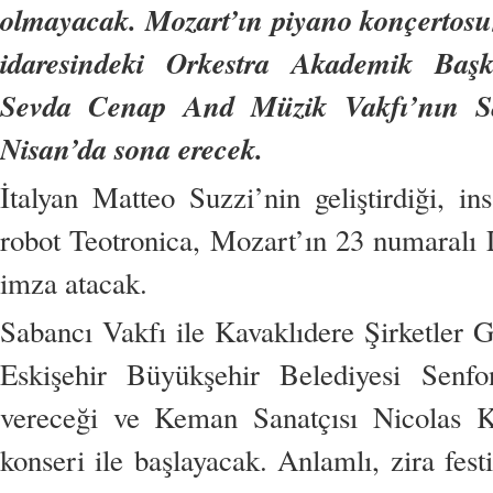
olmayacak. Mozart’ın piyano konçertos
idaresindeki Orkestra Akademik Başke
Sevda Cenap And Müzik Vakfı’nın Saba
Nisan’da sona erecek.
İtalyan Matteo Suzzi’nin geliştirdiği, i
robot Teotronica, Mozart’ın 23 numaralı 
imza atacak.
Sabancı Vakfı ile Kavaklıdere Şirketler G
Eskişehir Büyükşehir Belediyesi Senfo
vereceği ve Keman Sanatçısı Nicolas Koe
konseri ile başlayacak. Anlamlı, zira fes