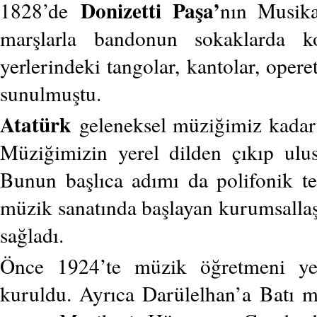
Donizetti Paşa’
1828’de
nın Musika
marşlarla bandonun sokaklarda ko
yerlerindeki tangolar, kantolar, oper
sunulmuştu.
Atatürk
geleneksel müziğimiz kadar 
Müziğimizin yerel dilden çıkıp ulus
Bunun başlıca adımı da polifonik t
müzik sanatında başlayan kurumsallaşm
sağladı.
Önce 1924’te müzik öğretmeni ye
kuruldu. Ayrıca Darülelhan’a Batı 