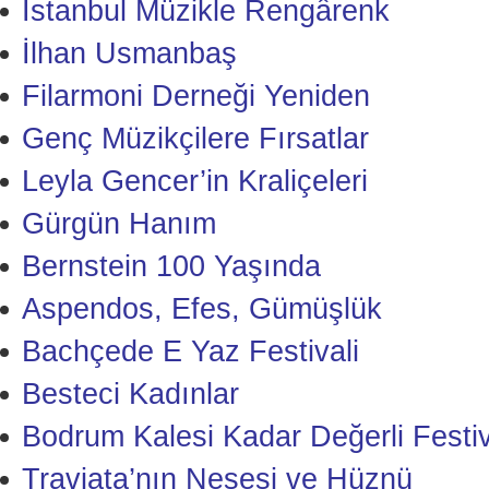
İstanbul Müzikle Rengârenk
İlhan Usmanbaş
Filarmoni Derneği Yeniden
Genç Müzikçilere Fırsatlar
Leyla Gencer’in Kraliçeleri
Gürgün Hanım
Bernstein 100 Yaşında
Aspendos, Efes, Gümüşlük
Bachçede E Yaz Festivali
Besteci Kadınlar
Bodrum Kalesi Kadar Değerli Festiv
Traviata’nın Neşesi ve Hüznü