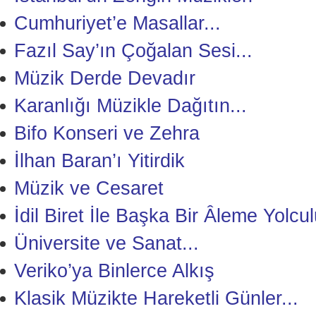
Cumhuriyet’e Masallar...
Fazıl Say’ın Çoğalan Sesi...
Müzik Derde Devadır
Karanlığı Müzikle Dağıtın...
Bifo Konseri ve Zehra
İlhan Baran’ı Yitirdik
Müzik ve Cesaret
İdil Biret İle Başka Bir Âleme Yolcu
Üniversite ve Sanat...
Veriko’ya Binlerce Alkış
Klasik Müzikte Hareketli Günler...