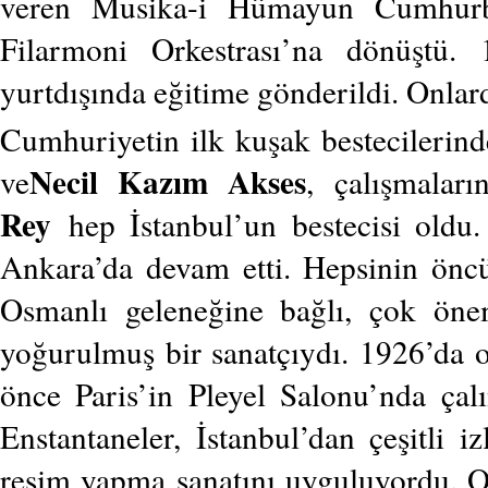
veren Musika-i Hümayun Cumhurba
Filarmoni Orkestrası’na dönüştü. 1
yurtdışında eğitime gönderildi. Onlar
Cumhuriyetin ilk kuşak bestecileri
Necil Kazım Akses
ve
, çalışmalar
Rey
hep İstanbul’un bestecisi oldu
Ankara’da devam etti. Hepsinin önc
Osmanlı geleneğine bağlı, çok önem
yoğurulmuş bir sanatçıydı. 1926’da o
önce Paris’in Pleyel Salonu’nda çalı
Enstantaneler, İstanbul’dan çeşitli i
resim yapma sanatını uyguluyordu. O