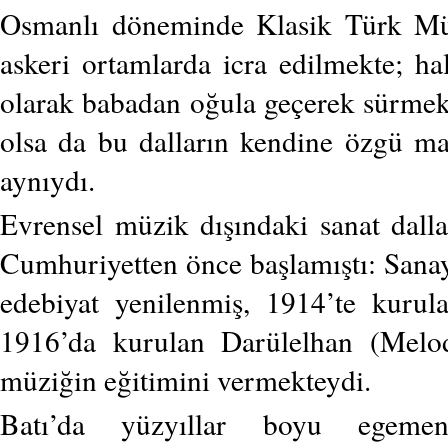
Osmanlı döneminde Klasik Türk Müz
askeri ortamlarda icra edilmekte; ha
olarak babadan oğula geçerek sürmekt
olsa da bu dalların kendine özgü ma
aynıydı.
Evrensel müzik dışındaki sanat dall
Cumhuriyetten önce başlamıştı: Sanay
edebiyat yenilenmiş, 1914’te kuru
1916’da kurulan Darülelhan (Melod
müziğin eğitimini vermekteydi.
Batı’da yüzyıllar boyu egemen