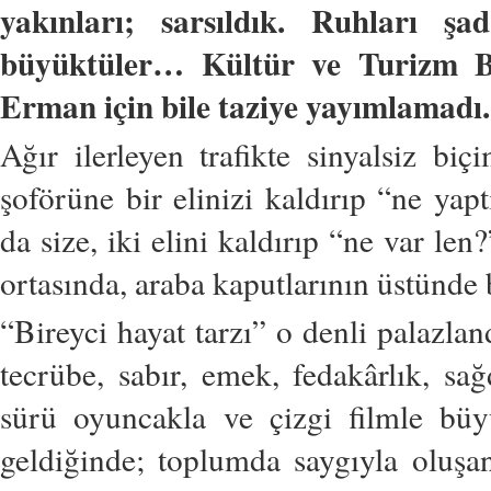
yakınları; sarsıldık. Ruhları ş
büyüktüler… Kültür ve Turizm Bak
Erman için bile taziye yayımlamadı.
Ağır ilerleyen trafikte sinyalsiz b
şoförüne bir elinizi kaldırıp “ne yap
da size, iki elini kaldırıp “ne var le
ortasında, araba kaputlarının üstünde 
“Bireyci hayat tarzı” o denli palazlan
tecrübe, sabır, emek, fedakârlık, s
sürü oyuncakla ve çizgi filmle bü
geldiğinde; toplumda saygıyla oluşan