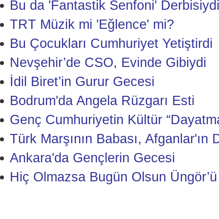
Bu da 'Fantastik Senfoni' Derbisiydi
TRT Müzik mi 'Eğlence' mi?
Bu Çocukları Cumhuriyet Yetiştirdi
Nevşehir’de CSO, Evinde Gibiydi
İdil Biret’in Gurur Gecesi
Bodrum'da Angela Rüzgarı Esti
Genç Cumhuriyetin Kültür “Dayatm
Türk Marşının Babası, Afganlar'ın Do
Ankara'da Gençlerin Gecesi
Hiç Olmazsa Bugün Olsun Üngör’ü