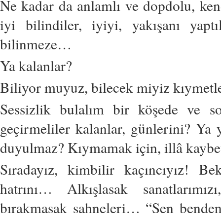
Ne kadar da anlamlı ve dopdolu, kend
iyi bilindiler, iyiyi, yakışanı yapt
bilinmeze…
Ya kalanlar?
Biliyor muyuz, bilecek miyiz kıymetl
Sessizlik bulalım bir köşede ve s
geçirmeliler kalanlar, günlerini? Ya
duyulmaz? Kıymamak için, illâ kaybetm
Sıradayız, kimbilir kaçıncıyız! Be
hatrını… Alkışlasak sanatlarımızı
bırakmasak sahneleri… “Sen benden 